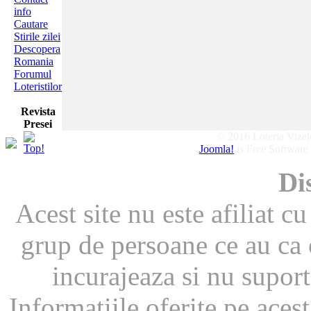
info
Cautare
Stirile zilei
Descopera
Romania
Forumul
Loteristilor
Revista
Presei
© 2016 Loteria Vizelor
Joomla!
is Free Software
Di
Acest site nu este afiliat c
grup de persoane ce au ca
incurajeaza si nu supor
Informatiile oferite pe acest